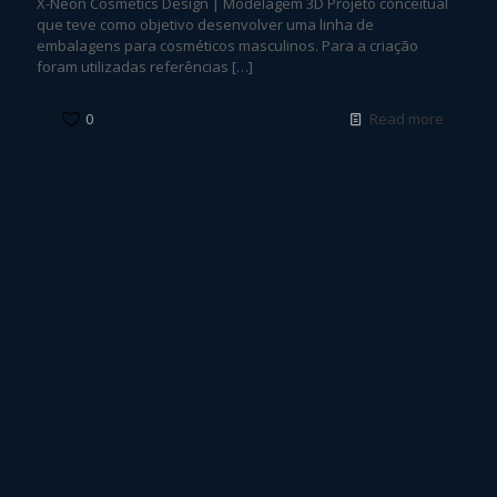
X-Neon Cosmetics Design | Modelagem 3D Projeto conceitual
que teve como objetivo desenvolver uma linha de
embalagens para cosméticos masculinos. Para a criação
foram utilizadas referências
[…]
0
Read more